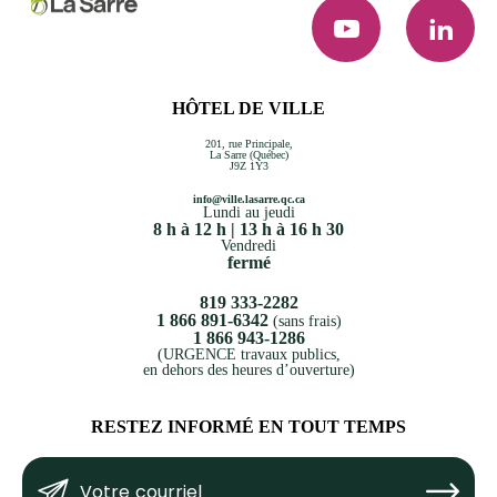
YouTube
LinkedI
HÔTEL DE VILLE
201, rue Principale,
La Sarre (Québec)
J9Z 1Y3
info@ville.lasarre.qc.ca
Lundi au jeudi
8 h à 12 h | 13 h à 16 h 30
Vendredi
fermé
819 333-2282
1 866 891-6342
(sans frais)
1 866 943-1286
(URGENCE travaux publics,
en dehors des heures d’ouverture)
RESTEZ INFORMÉ EN TOUT TEMPS
Votre
Submit