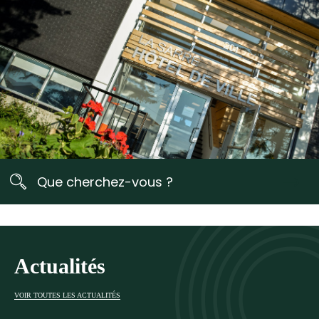
Rechercher
Que
cherchez-
Que cherchez-vous ?
vous
?
Les
résultats
seront
mis
à
jour
au
fur
Actualités
et
à
mesure
que
vous
VOIR TOUTES LES ACTUALITÉS
écrivez.