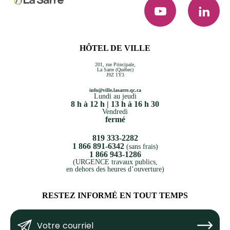
YouTube
LinkedI
HÔTEL DE VILLE
201, rue Principale,
La Sarre (Québec)
J9Z 1Y3
info@ville.lasarre.qc.ca
Lundi au jeudi
8 h à 12 h | 13 h à 16 h 30
Vendredi
fermé
819 333-2282
1 866 891-6342
(sans frais)
1 866 943-1286
(URGENCE travaux publics,
en dehors des heures d’ouverture)
RESTEZ INFORMÉ EN TOUT TEMPS
Votre
Submit
courriel