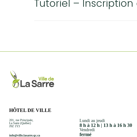
Tutoriel – Inscription
Événements
Nouveaux résidents
Accessibilité universelle
La Sarre, ville familiale
Soutien aux organismes et autorisation d’événements
Répertoire des organismes
HÔTEL DE VILLE
201, rue Principale,
Lundi au jeudi
La Sarre (Québec)
8 h à 12 h | 13 h à 16 h 30
J9Z 1Y3
Vendredi
fermé
info@ville.lasarre.qc.ca