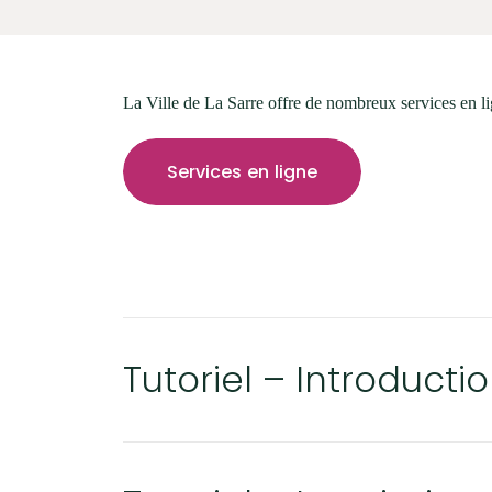
La Sarcelle, bulletin municipal
Festivités
Balado | La SaRRe, pas La Salle!
Demande d’accès à l’information
La Ville de La Sarre offre de nombreux services en li
Réclamations
Services en ligne
Nétiquette
Nos valeurs
SERVICES EN LIGNE
Carrière
Tutoriel – Introducti
SOCIAL ET COMMUNAUTAIRE
Actualités