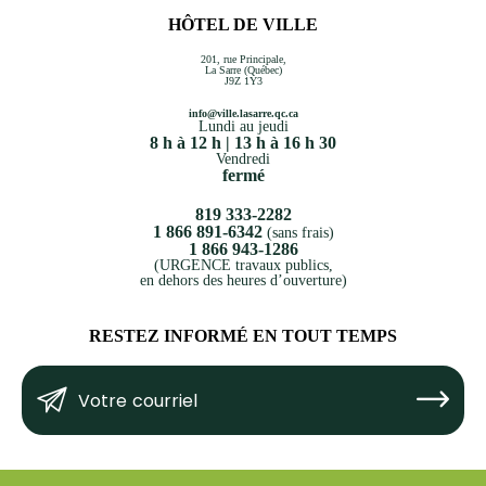
HÔTEL DE VILLE
201, rue Principale,
La Sarre (Québec)
J9Z 1Y3
info@ville.lasarre.qc.ca
Lundi au jeudi
8 h à 12 h | 13 h à 16 h 30
Vendredi
fermé
819 333-2282
1 866 891-6342
(sans frais)
1 866 943-1286
(URGENCE travaux publics,
en dehors des heures d’ouverture)
RESTEZ INFORMÉ EN TOUT TEMPS
Votre
Submit
courriel
(Nécessaire)