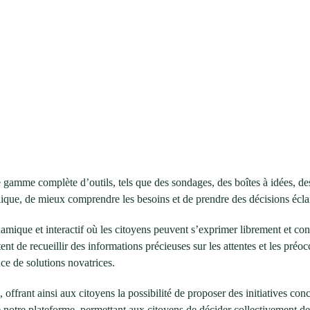
gamme complète d’outils, tels que des sondages, des boîtes à idées, des 
lique, de mieux comprendre les besoins et de prendre des décisions écla
mique et interactif où les citoyens peuvent s’exprimer librement et cont
t de recueillir des informations précieuses sur les attentes et les préoc
nce de solutions novatrices.
s, offrant ainsi aux citoyens la possibilité de proposer des initiatives c
e notre plateforme, permettant aux citoyens de décider collectivement de 