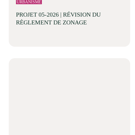
URBANISME
Événements
PROJET 05-2026 | RÉVISION DU
Nouveaux résidents
RÈGLEMENT DE ZONAGE
Accessibilité universelle
La Sarre, ville familiale
Soutien aux organismes et autorisation d’événements
Répertoire des organismes