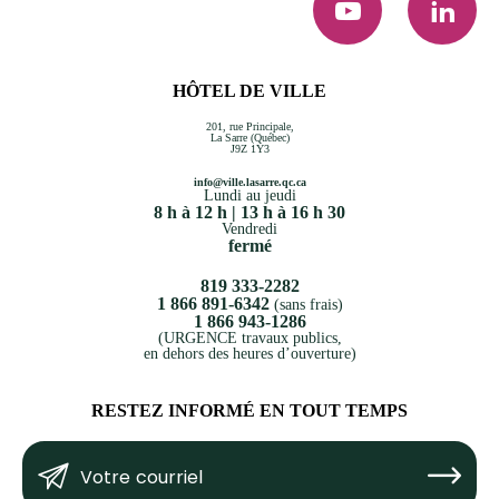
HÔTEL DE VILLE
201, rue Principale,
La Sarre (Québec)
J9Z 1Y3
info@ville.lasarre.qc.ca
Lundi au jeudi
8 h à 12 h | 13 h à 16 h 30
Vendredi
fermé
819 333-2282
1 866 891-6342
(sans frais)
1 866 943-1286
(URGENCE travaux publics,
en dehors des heures d’ouverture)
RESTEZ INFORMÉ EN TOUT TEMPS
Votre
Submit
courriel