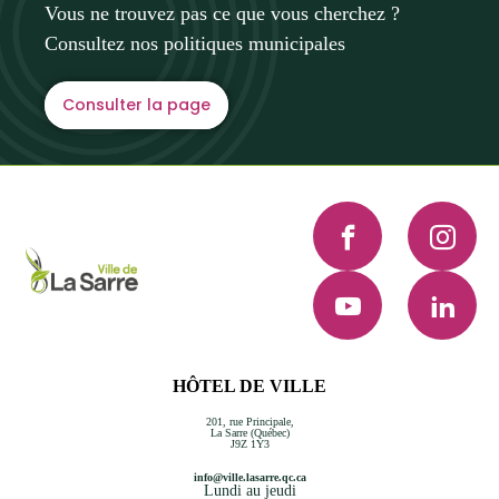
Vous ne trouvez pas ce que vous cherchez ?
Consultez nos politiques municipales
Consulter la page
Facebook
Instagra
YouTube
LinkedI
HÔTEL DE VILLE
201, rue Principale,
La Sarre (Québec)
J9Z 1Y3
info@ville.lasarre.qc.ca
Lundi au jeudi