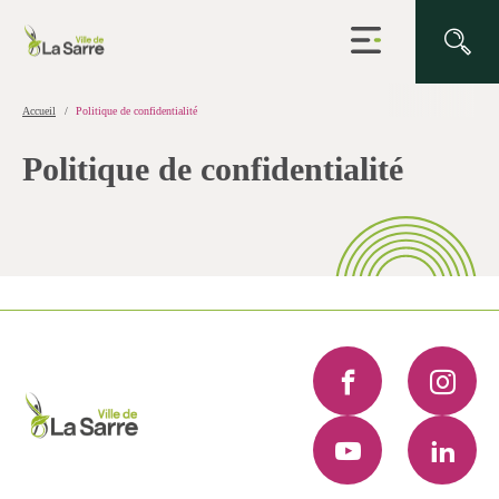
Ouvrir
la
navigation
du
site
Accueil
Politique de confidentialité
Politique de confidentialité
Facebook
Instagra
YouTube
LinkedI