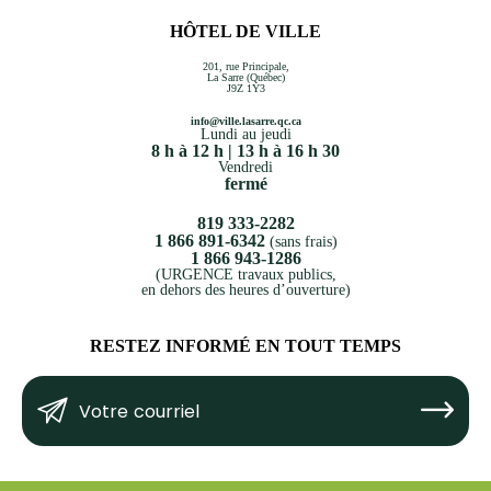
HÔTEL DE VILLE
201, rue Principale,
La Sarre (Québec)
J9Z 1Y3
info@ville.lasarre.qc.ca
Lundi au jeudi
8 h à 12 h | 13 h à 16 h 30
Vendredi
fermé
819 333-2282
1 866 891-6342
(sans frais)
1 866 943-1286
(URGENCE travaux publics,
en dehors des heures d’ouverture)
RESTEZ INFORMÉ EN TOUT TEMPS
Votre
Submit
courriel
(Nécessaire)