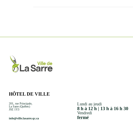
Événements
Nouveaux résidents
Accessibilité universelle
La Sarre, ville familiale
Soutien aux organismes et autorisation d’événements
Répertoire des organismes
HÔTEL DE VILLE
201, rue Principale,
Lundi au jeudi
La Sarre (Québec)
8 h à 12 h | 13 h à 16 h 30
J9Z 1Y3
Vendredi
fermé
info@ville.lasarre.qc.ca