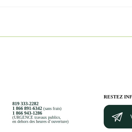
RESTEZ IN
819 333-2282
Votre
1 866 891-6342
(sans frais)
1 866 943-1286
courriel
(URGENCE travaux publics,
en dehors des heures d’ouverture)
(Nécessaire)