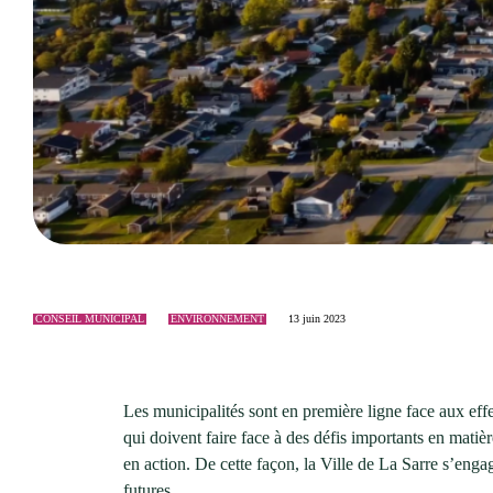
Événements
Nouveaux résidents
Accessibilité universelle
La Sarre, ville familiale
Soutien aux organismes et autorisation d’événements
Répertoire des organismes
CONSEIL MUNICIPAL
ENVIRONNEMENT
13 juin 2023
Les municipalités sont en première ligne face aux effet
qui doivent faire face à des défis importants en matiè
en action. De cette façon, la Ville de La Sarre s’enga
futures.