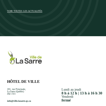
VOIR TOUTES LES ACTUALITÉS
HÔTEL DE VILLE
201, rue Principale,
Lundi au jeudi
La Sarre (Québec)
8 h à 12 h | 13 h à 16 h 30
J9Z 1Y3
Vendredi
fermé
info@ville.lasarre.qc.ca