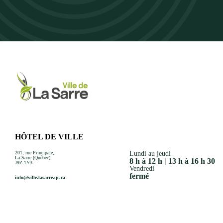
HÔTEL DE VILLE
201, rue Principale,
Lundi au jeudi
La Sarre (Québec)
8 h à 12 h | 13 h à 16 h 30
J9Z 1Y3
Vendredi
fermé
info@ville.lasarre.qc.ca