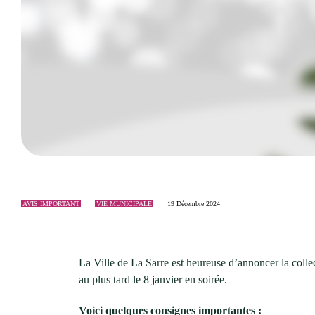
Événements
Nouveaux résidents
Accessibilité universelle
La Sarre, ville familiale
Soutien aux organismes et autorisation d’événements
Répertoire des organismes
AVIS IMPORTANT
VIE MUNICIPALE
19 Décembre 2024
La Ville de La Sarre est heureuse d’annoncer la collec
au plus tard le 8 janvier en soirée.
Voici quelques consignes importantes :