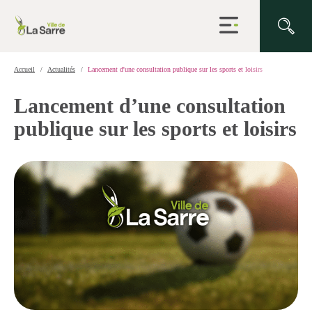
Ouvrir
la
navigation
du
site
Accueil
Actualités
Lancement d'une consultation publique sur les sports et loisirs
Lancement d’une consultation
publique sur les sports et loisirs