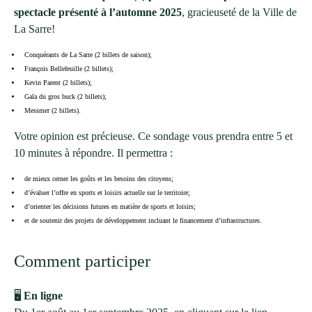
spectacle présenté à l’automne 2025
, gracieuseté de la Ville de
La Sarre!
Conquérants de La Sarre (2 billets de saison);
François Bellefeuille (2 billets);
Kevin Parent (2 billets);
Gala du gros buck (2 billets);
Messmer (2 billets).
Votre opinion est précieuse. Ce sondage vous prendra entre 5 et
10 minutes à répondre. Il permettra :
de mieux cerner les goûts et les besoins des citoyens;
d’évaluer l’offre en sports et loisirs actuelle sur le territoire;
d’orienter les décisions futures en matière de sports et loisirs;
et de soutenir des projets de développement incluant le financement d’infrastructures.
Comment participer
🖥️
En ligne