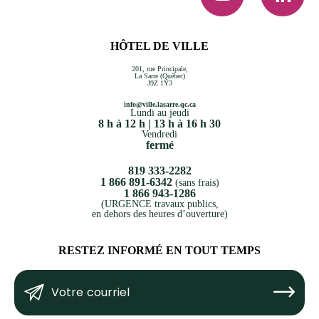
HÔTEL DE VILLE
201, rue Principale,
La Sarre (Québec)
J9Z 1Y3
info@ville.lasarre.qc.ca
Lundi au jeudi
8 h à 12 h | 13 h à 16 h 30
Vendredi
fermé
819 333-2282
1 866 891-6342
(sans frais)
1 866 943-1286
(URGENCE travaux publics,
en dehors des heures d’ouverture)
RESTEZ INFORMÉ EN TOUT TEMPS
Votre
Submit
courriel
(Nécessaire)