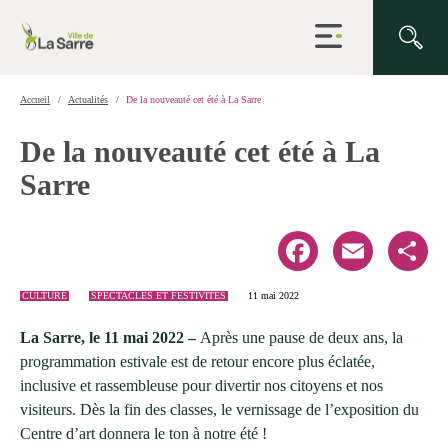
Ouvrir
la
navigation
du
site
Accueil
Actualités
De la nouveauté cet été à La Sarre
De la nouveauté cet été à La
Sarre
Facebook
Email
Share
CULTURE
SPECTACLES ET FESTIVITÉS
11 mai 2022
La Sarre, le 11 mai 2022 –
Après une pause de deux ans, la
programmation estivale est de retour encore plus éclatée,
inclusive et rassembleuse pour divertir nos citoyens et nos
visiteurs. Dès la fin des classes, le vernissage de l’exposition du
Centre d’art donnera le ton à notre été !