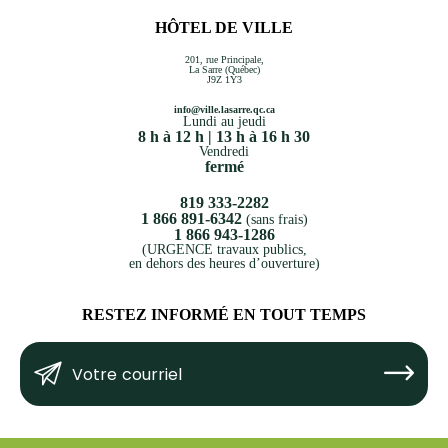
HÔTEL DE VILLE
201, rue Principale,
La Sarre (Québec)
J9Z 1Y3
info@ville.lasarre.qc.ca
Lundi au jeudi
8 h à 12 h | 13 h à 16 h 30
Vendredi
fermé
819 333-2282
1 866 891-6342
(sans frais)
1 866 943-1286
(URGENCE travaux publics,
en dehors des heures d’ouverture)
RESTEZ INFORMÉ EN TOUT TEMPS
Votre
Submit
courriel
(Nécessaire)