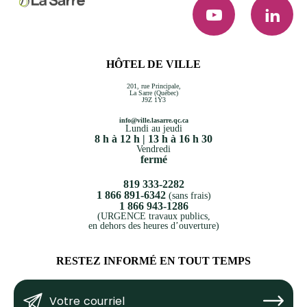
YouTube
LinkedI
HÔTEL DE VILLE
201, rue Principale,
La Sarre (Québec)
J9Z 1Y3
info@ville.lasarre.qc.ca
Lundi au jeudi
8 h à 12 h | 13 h à 16 h 30
Vendredi
fermé
819 333-2282
1 866 891-6342
(sans frais)
1 866 943-1286
(URGENCE travaux publics,
en dehors des heures d’ouverture)
RESTEZ INFORMÉ EN TOUT TEMPS
Votre
Submit
courriel