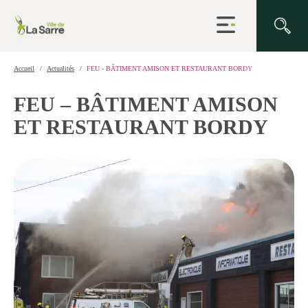
Ouvrir
la
navigation
du
site
Accueil
Actualités
FEU - BÂTIMENT AMISON ET RESTAURANT BORDY
FEU – BÂTIMENT AMISON
ET RESTAURANT BORDY