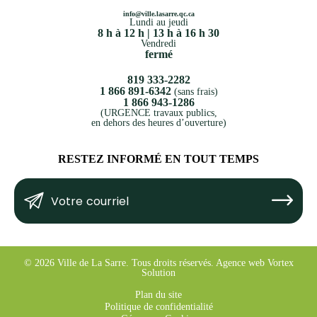
info@ville.lasarre.qc.ca
Lundi au jeudi
8 h à 12 h | 13 h à 16 h 30
Vendredi
fermé
819 333-2282
1 866 891-6342
(sans frais)
1 866 943-1286
(URGENCE travaux publics,
en dehors des heures d’ouverture)
RESTEZ INFORMÉ EN TOUT TEMPS
Votre
Submit
courriel
(Nécessaire)
© 2026 Ville de La Sarre.
Tous droits réservés.
Agence web
Vortex
Solution
Plan du site
Politique de confidentialité