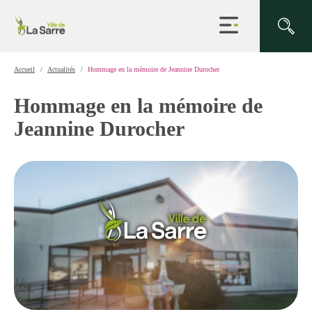
Ouvrir
la
navigation
du
site
Accueil
Actualités
Hommage en la mémoire de Jeannine Durocher
Hommage en la mémoire de
Jeannine Durocher