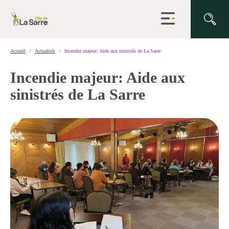
Ouvrir
la
navigation
du
site
Accueil
Actualités
Incendie majeur: Aide aux sinistrés de La Sarre
Incendie majeur: Aide aux
sinistrés de La Sarre