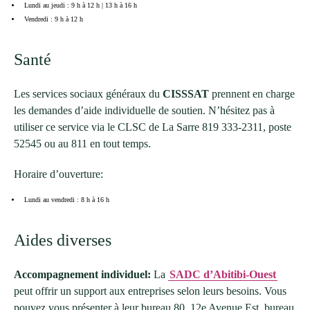
Lundi au jeudi : 9 h à 12 h | 13 h à 16 h
Vendredi : 9 h à 12 h
Santé
Les services sociaux généraux du
CISSSAT
prennent en charge
les demandes d’aide individuelle de soutien. N’hésitez pas à
utiliser ce service via le CLSC de La Sarre 819 333-2311, poste
52545 ou au 811 en tout temps.
Horaire d’ouverture:
Lundi au vendredi : 8 h à 16 h
Aides diverses
Accompagnement individuel:
La
SADC d’Abitibi-Ouest
peut offrir un support aux entreprises selon leurs besoins. Vous
pouvez vous présenter à leur bureau 80, 12e Avenue Est, bureau