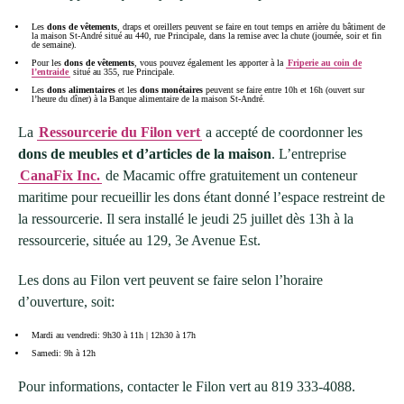
Les
dons de vêtements
, draps et oreillers peuvent se faire en tout temps en arrière du bâtiment de
la maison St-André situé au 440, rue Principale, dans la remise avec la chute (journée, soir et fin
de semaine).
Pour les
dons de vêtements
, vous pouvez également les apporter à la
Friperie au coin de
l’entraide
situé au 355, rue Principale.
Les
dons alimentaires
et les
dons monétaires
peuvent se faire entre 10h et 16h (ouvert sur
l’heure du dîner) à la Banque alimentaire de la maison St-André.
La
Ressourcerie du Filon vert
a accepté de coordonner les
dons de meubles et d’articles de la maison
. L’entreprise
CanaFix Inc.
de Macamic offre gratuitement un conteneur
maritime pour recueillir les dons étant donné l’espace restreint de
la ressourcerie. Il sera installé le jeudi 25 juillet dès 13h à la
ressourcerie, située au 129, 3e Avenue Est.
Les dons au Filon vert peuvent se faire selon l’horaire
d’ouverture, soit:
Mardi au vendredi: 9h30 à 11h | 12h30 à 17h
Samedi: 9h à 12h
Pour informations, contacter le Filon vert au 819 333-4088.