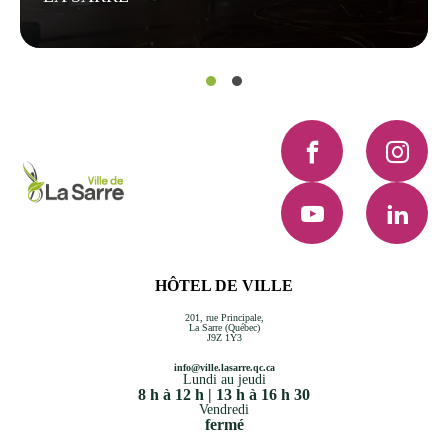
Facebook
Instagra
YouTube
LinkedI
HÔTEL DE VILLE
201, rue Principale,
La Sarre (Québec)
J9Z 1Y3
info@ville.lasarre.qc.ca
Lundi au jeudi
8 h à 12 h | 13 h à 16 h 30
Vendredi
fermé