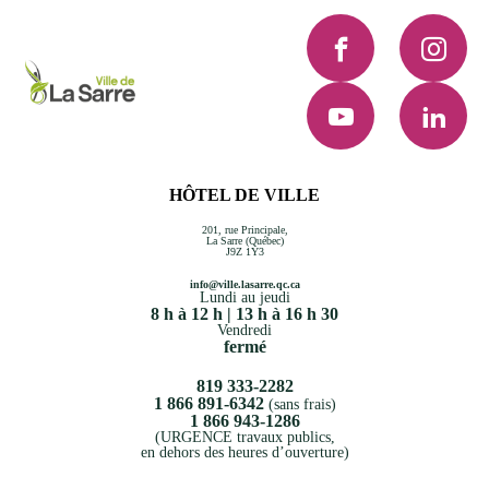
Facebook
Instagra
YouTube
LinkedI
HÔTEL DE VILLE
201, rue Principale,
La Sarre (Québec)
J9Z 1Y3
info@ville.lasarre.qc.ca
Lundi au jeudi
8 h à 12 h | 13 h à 16 h 30
Vendredi
fermé
819 333-2282
1 866 891-6342
(sans frais)
1 866 943-1286
(URGENCE travaux publics,
en dehors des heures d’ouverture)