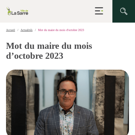
Ouvrir
la
navigation
du
site
Accueil
Actualités
Mot du maire du mois d'octobre 2023
Mot du maire du mois
d’octobre 2023