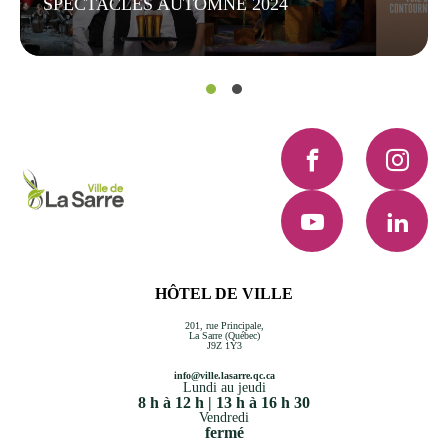
SPECTACLES AUTOMNE 2024
Facebook
Instagra
YouTube
LinkedI
HÔTEL DE VILLE
201, rue Principale,
La Sarre (Québec)
J9Z 1Y3
info@ville.lasarre.qc.ca
Lundi au jeudi
8 h à 12 h | 13 h à 16 h 30
Vendredi
fermé