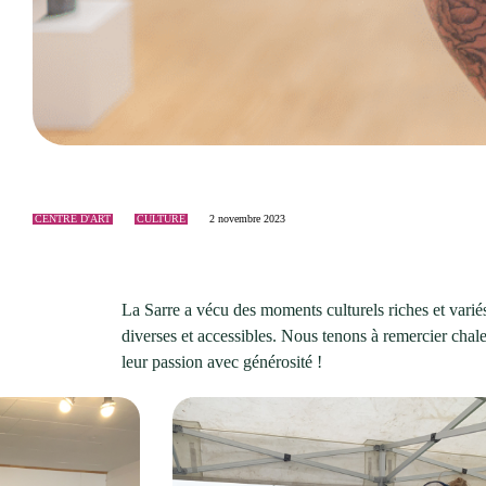
Événements
Nouveaux résidents
Accessibilité universelle
La Sarre, ville familiale
Soutien aux organismes et autorisation d’événements
Répertoire des organismes
CENTRE D'ART
CULTURE
2 novembre 2023
La Sarre a vécu des moments culturels riches et variés
diverses et accessibles. Nous tenons à remercier chaleu
leur passion avec générosité !