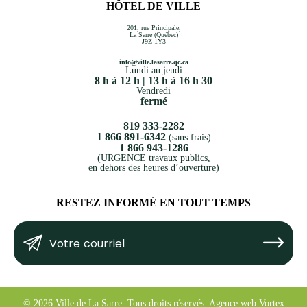
HÔTEL DE VILLE
201, rue Principale,
La Sarre (Québec)
J9Z 1Y3
info@ville.lasarre.qc.ca
Lundi au jeudi
8 h à 12 h | 13 h à 16 h 30
Vendredi
fermé
819 333-2282
1 866 891-6342
(sans frais)
1 866 943-1286
(URGENCE travaux publics,
en dehors des heures d’ouverture)
RESTEZ INFORMÉ EN TOUT TEMPS
Votre
Submit
courriel
(Nécessaire)
© 2026 Ville de La Sarre.
Tous droits réservés.
Agence web
Vortex