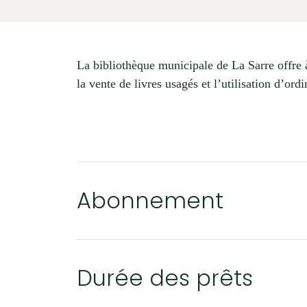
La Sarcelle, bulletin municipal
Festivités
Balado | La SaRRe, pas La Salle!
Demande d’accès à l’information
La bibliothèque municipale de La Sarre offre à
la vente de livres usagés et l’utilisation d’ordi
Réclamations
Nétiquette
Nos valeurs
SERVICES EN LIGNE
Carrière
Abonnement
Durée des prêts
SOCIAL ET COMMUNAUTAIRE
Actualités