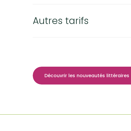
Événements
Nouveaux résidents
Autres tarifs
Accessibilité universelle
La Sarre, ville familiale
Soutien aux organismes et autorisation d’événements
Répertoire des organismes
Découvrir les nouveautés littéraires