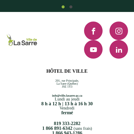
Facebook
Instagra
YouTube
LinkedI
HÔTEL DE VILLE
201, rue Principale,
La Sarre (Québec)
J9Z 1Y3
info@ville.lasarre.qc.ca
Lundi au jeudi
8 h à 12 h | 13 h à 16 h 30
Vendredi
fermé
819 333-2282
1 866 891-6342
(sans frais)
1 866 943-1286