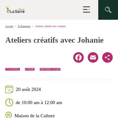
Ouvrir
la
navigation
du
site
Accueil
Événements
Ateliers créatifs avec Johanie
Ateliers créatifs avec Johanie
Facebook
Email
Share
CULTUREL
LOISIR
MÉTIERS D'ART
20 août 2024
de 10:00 am à 12:00 am
Maison de la Culture