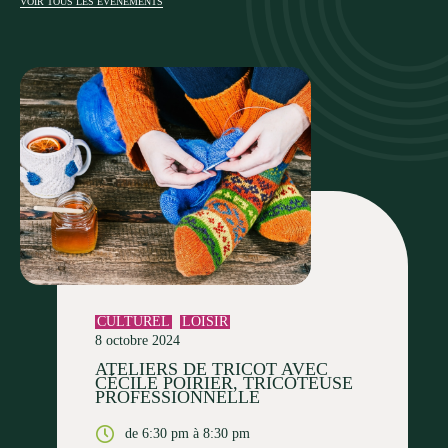
VOIR TOUS LES ÉVÉNEMENTS
CULTUREL
LOISIR
8 octobre 2024
ATELIERS DE TRICOT AVEC
CÉCILE POIRIER, TRICOTEUSE
PROFESSIONNELLE
de 6:30 pm à 8:30 pm