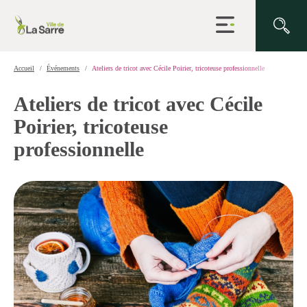
Ouvrir
la
navigation
du
site
Accueil
Événements
Ateliers de tricot avec Cécile Poirier, tricoteuse professionnelle
Ateliers de tricot avec Cécile
Poirier, tricoteuse
professionnelle