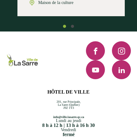
Maison de la culture
Facebook
Instagra
YouTube
LinkedI
HÔTEL DE VILLE
201, rue Principale,
La Sarre (Québec)
J9Z 1Y3
info@ville.lasarre.qc.ca
Lundi au jeudi
8 h à 12 h | 13 h à 16 h 30
Vendredi
fermé