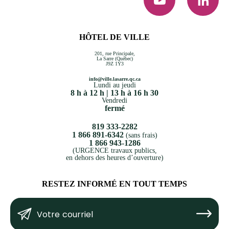
HÔTEL DE VILLE
201, rue Principale,
La Sarre (Québec)
J9Z 1Y3
info@ville.lasarre.qc.ca
Lundi au jeudi
8 h à 12 h | 13 h à 16 h 30
Vendredi
fermé
819 333-2282
1 866 891-6342
(sans frais)
1 866 943-1286
(URGENCE travaux publics,
en dehors des heures d’ouverture)
RESTEZ INFORMÉ EN TOUT TEMPS
Votre
Submit
courriel