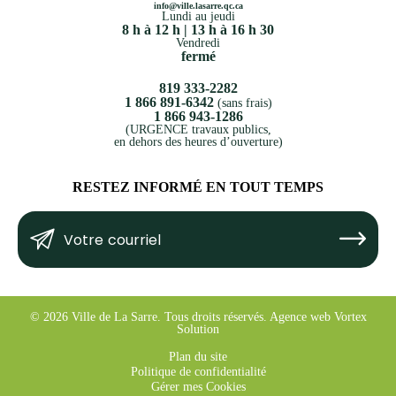
info@ville.lasarre.qc.ca
Lundi au jeudi
8 h à 12 h | 13 h à 16 h 30
Vendredi
fermé
819 333-2282
1 866 891-6342
(sans frais)
1 866 943-1286
(URGENCE travaux publics,
en dehors des heures d’ouverture)
RESTEZ INFORMÉ EN TOUT TEMPS
Votre
Submit
courriel
(Nécessaire)
© 2026 Ville de La Sarre.
Tous droits réservés.
Agence web
Vortex
Solution
Plan du site
Politique de confidentialité
Gérer mes Cookies