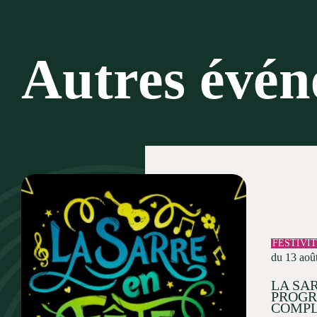
Autres évé
FESTIVI
du 13 aoû
LA SAR
PROG
COMPL