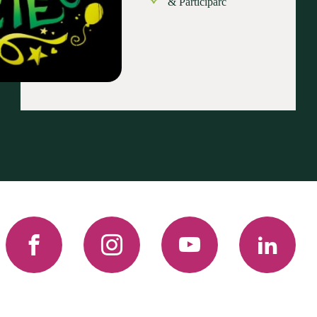
& Participarc
Facebook
Instagram
YouTube
LinkedIn