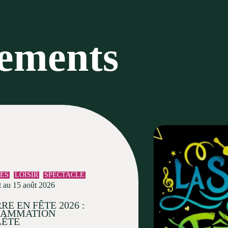
nements
TÉS
LOISIR
SPECTACLE
t au 15 août 2026
RE EN FÊTE 2026 :
RAMMATION
ÈTE