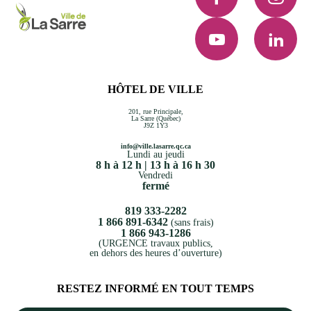
YouTube
LinkedI
HÔTEL DE VILLE
201, rue Principale,
La Sarre (Québec)
J9Z 1Y3
info@ville.lasarre.qc.ca
Lundi au jeudi
8 h à 12 h | 13 h à 16 h 30
Vendredi
fermé
819 333-2282
1 866 891-6342
(sans frais)
1 866 943-1286
(URGENCE travaux publics,
en dehors des heures d’ouverture)
RESTEZ INFORMÉ EN TOUT TEMPS