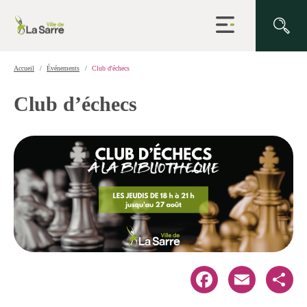
Ouvrir
la
navigation
du
site
Accueil
Événements
Club d'échecs
Club d’échecs
Facebook
Email
Share