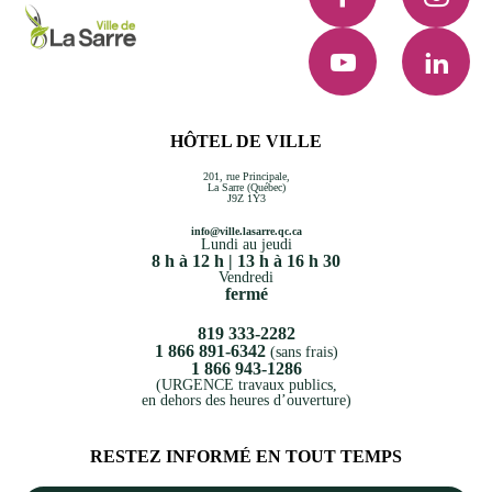
YouTube
LinkedI
HÔTEL DE VILLE
201, rue Principale,
La Sarre (Québec)
J9Z 1Y3
info@ville.lasarre.qc.ca
Lundi au jeudi
8 h à 12 h | 13 h à 16 h 30
Vendredi
fermé
819 333-2282
1 866 891-6342
(sans frais)
1 866 943-1286
(URGENCE travaux publics,
en dehors des heures d’ouverture)
RESTEZ INFORMÉ EN TOUT TEMPS