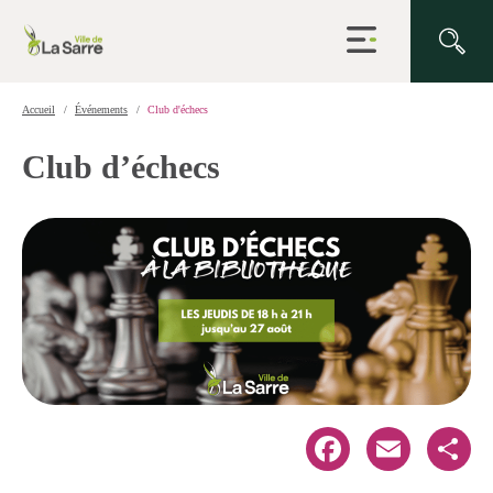
Ouvrir
la
navigation
du
site
Accueil
Événements
Club d'échecs
Club d’échecs
Facebook
Email
Share