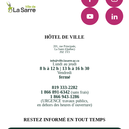
YouTube
LinkedI
HÔTEL DE VILLE
201, rue Principale,
La Sarre (Québec)
J9Z 1Y3
info@ville.lasarre.qc.ca
Lundi au jeudi
8 h à 12 h | 13 h à 16 h 30
Vendredi
fermé
819 333-2282
1 866 891-6342
(sans frais)
1 866 943-1286
(URGENCE travaux publics,
en dehors des heures d’ouverture)
RESTEZ INFORMÉ EN TOUT TEMPS