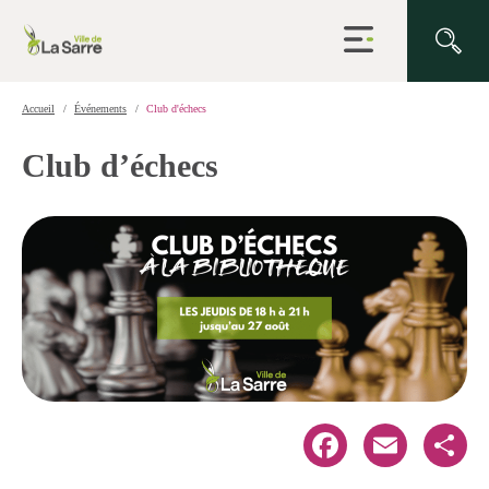
Ouvrir
la
navigation
du
site
Accueil
Événements
Club d'échecs
Club d’échecs
Facebook
Email
Share