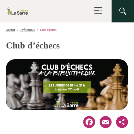
Ouvrir
la
navigation
du
site
Accueil
Événements
Club d'échecs
Club d’échecs
Facebook
Email
Share