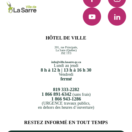
YouTube
LinkedI
HÔTEL DE VILLE
201, rue Principale,
La Sarre (Québec)
J9Z 1Y3
info@ville.lasarre.qc.ca
Lundi au jeudi
8 h à 12 h | 13 h à 16 h 30
Vendredi
fermé
819 333-2282
1 866 891-6342
(sans frais)
1 866 943-1286
(URGENCE travaux publics,
en dehors des heures d’ouverture)
RESTEZ INFORMÉ EN TOUT TEMPS