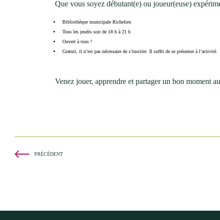
Que vous soyez débutant(e) ou joueur(euse) expérime
Bibliothèque municipale Richelieu
Tous les jeudis soir de 18 h à 21 h
Ouvert à tous !
Gratuit, il n’est pas nécessaire de s’inscrire. Il suffit de se présenter à l’activité.
Venez jouer, apprendre et partager un bon moment aut
PRÉCÉDENT