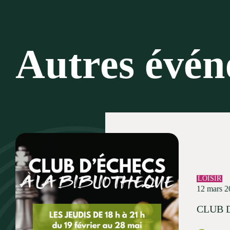
Autres évé
LOISIR
12 mars 2
CLUB 