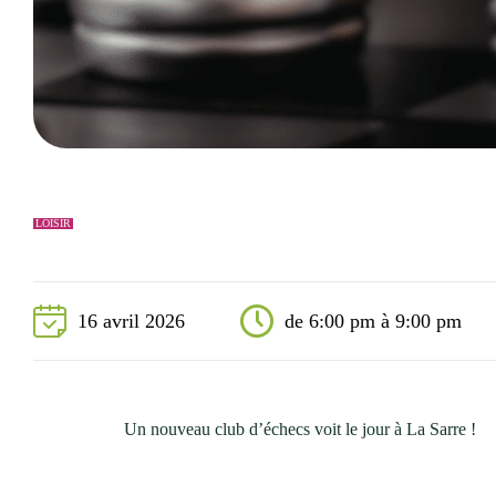
Événements
Nouveaux résidents
Accessibilité universelle
La Sarre, ville familiale
Soutien aux organismes et autorisation d’événements
Répertoire des organismes
LOISIR
16 avril 2026
de 6:00 pm à 9:00 pm
Un nouveau club d’échecs voit le jour à La Sarre !