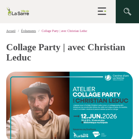
Ouvrir
la
navigation
du
site
Accueil
Événements
Collage Party | avec Christian Leduc
Collage Party | avec Christian
Leduc