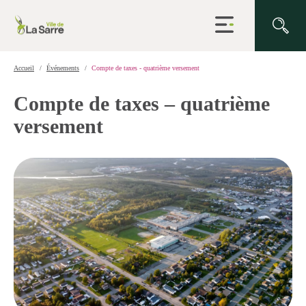
Ouvrir
la
navigation
du
site
Accueil
Événements
Compte de taxes - quatrième versement
Compte de taxes – quatrième
versement