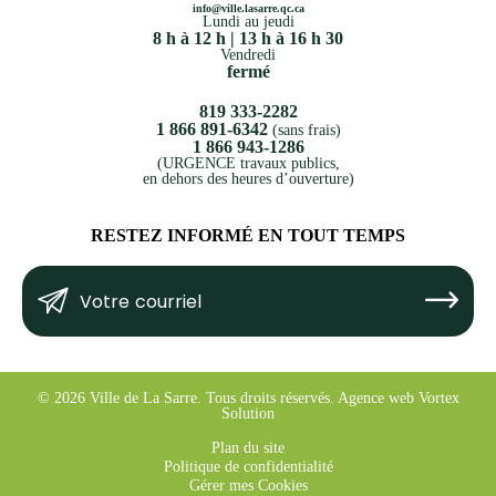
info@ville.lasarre.qc.ca
Lundi au jeudi
8 h à 12 h | 13 h à 16 h 30
Vendredi
fermé
819 333-2282
1 866 891-6342
(sans frais)
1 866 943-1286
(URGENCE travaux publics,
en dehors des heures d’ouverture)
RESTEZ INFORMÉ EN TOUT TEMPS
Votre
Submit
courriel
(Nécessaire)
© 2026 Ville de La Sarre.
Tous droits réservés.
Agence web
Vortex
Solution
Plan du site
Politique de confidentialité
Gérer mes Cookies