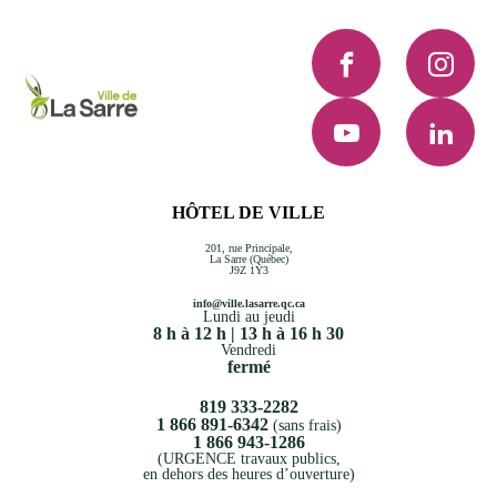
Facebook
Instagra
YouTube
LinkedI
HÔTEL DE VILLE
201, rue Principale,
La Sarre (Québec)
J9Z 1Y3
info@ville.lasarre.qc.ca
Lundi au jeudi
8 h à 12 h | 13 h à 16 h 30
Vendredi
fermé
819 333-2282
1 866 891-6342
(sans frais)
1 866 943-1286
(URGENCE travaux publics,
en dehors des heures d’ouverture)