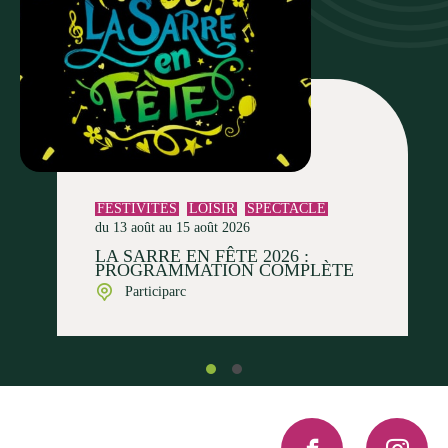
FESTIVITÉS
LOISIR
SPECTACLE
du 13 août au 15 août 2026
LA SARRE EN FÊTE 2026 :
PROGRAMMATION COMPLÈTE
Participarc
Facebook
Instagra