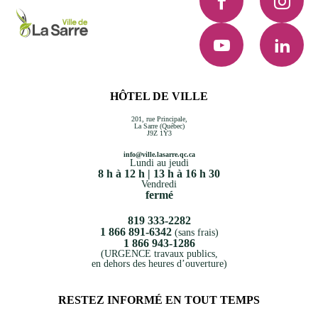
YouTube
LinkedI
HÔTEL DE VILLE
201, rue Principale,
La Sarre (Québec)
J9Z 1Y3
info@ville.lasarre.qc.ca
Lundi au jeudi
8 h à 12 h | 13 h à 16 h 30
Vendredi
fermé
819 333-2282
1 866 891-6342
(sans frais)
1 866 943-1286
(URGENCE travaux publics,
en dehors des heures d’ouverture)
RESTEZ INFORMÉ EN TOUT TEMPS