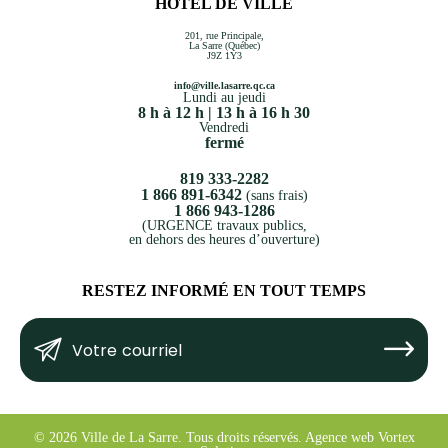
HÔTEL DE VILLE
201, rue Principale,
La Sarre (Québec)
J9Z 1Y3
info@ville.lasarre.qc.ca
Lundi au jeudi
8 h à 12 h | 13 h à 16 h 30
Vendredi
fermé
819 333-2282
1 866 891-6342
(sans frais)
1 866 943-1286
(URGENCE travaux publics,
en dehors des heures d’ouverture)
RESTEZ INFORMÉ EN TOUT TEMPS
Votre
Submit
courriel
(Nécessaire)
© 2026 Ville de La Sarre.
Tous droits réservés.
Agence web
Vortex