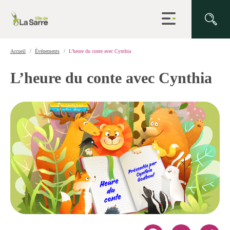
Ouvrir
la
navigation
du
site
Accueil
Événements
L’heure du conte avec Cynthia
L’heure du conte avec Cynthia