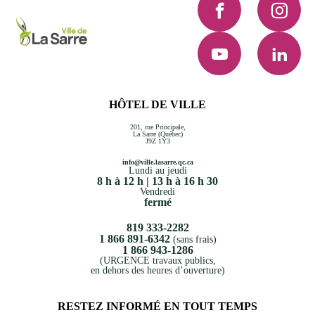
YouTube
LinkedI
HÔTEL DE VILLE
201, rue Principale,
La Sarre (Québec)
J9Z 1Y3
info@ville.lasarre.qc.ca
Lundi au jeudi
8 h à 12 h | 13 h à 16 h 30
Vendredi
fermé
819 333-2282
1 866 891-6342
(sans frais)
1 866 943-1286
(URGENCE travaux publics,
en dehors des heures d’ouverture)
RESTEZ INFORMÉ EN TOUT TEMPS