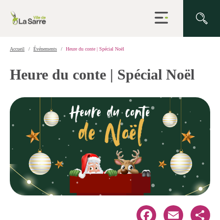
Ouvrir
la
navigation
du
site
Accueil
Événements
Heure du conte | Spécial Noël
Heure du conte | Spécial Noël
Facebook
Email
Share