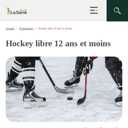
Ouvrir
la
navigation
du
site
Accueil
Événements
Hockey libre 12 ans et moins
Hockey libre 12 ans et moins