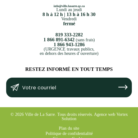
info@ville.lasarre.qc.ca
Lundi au jeudi
8 h à 12 h | 13 h à 16 h 30
Vendredi
fermé
819 333-2282
1 866 891-6342
(sans frais)
1 866 943-1286
(URGENCE travaux publics,
en dehors des heures d’ouverture)
RESTEZ INFORMÉ EN TOUT TEMPS
Votre
Submit
courriel
(Nécessaire)
© 2026 Ville de La Sarre.
Tous droits réservés.
Agence web
Vortex
Solution
Plan du site
Politique de confidentialité