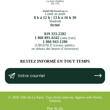
La Sarre (Québec)
J9Z 1Y3
info@ville.lasarre.qc.ca
Lundi au jeudi
8 h à 12 h | 13 h à 16 h 30
Vendredi
fermé
819 333-2282
1 866 891-6342
(sans frais)
1 866 943-1286
(URGENCE travaux publics,
en dehors des heures d’ouverture)
RESTEZ INFORMÉ EN TOUT TEMPS
Votre
Submit
courriel
(Nécessaire)
© 2026 Ville de La Sarre.
Tous droits réservés.
Agence web
Vortex
Solution
Plan du site