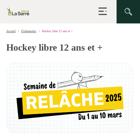
Ouvrir
la
navigation
du
site
Accueil
Événements
Hockey libre 12 ans et +
Hockey libre 12 ans et +