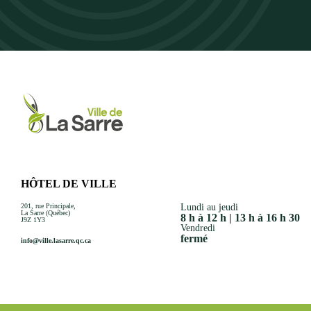
HÔTEL DE VILLE
201, rue Principale,
Lundi au jeudi
La Sarre (Québec)
8 h à 12 h | 13 h à 16 h 30
J9Z 1Y3
Vendredi
fermé
info@ville.lasarre.qc.ca