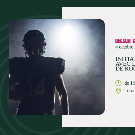
LOISIR
4 octobre
INITI
AVEC 
DE RO
de 1:
Terra