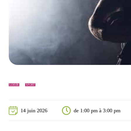
Événements
Nouveaux résidents
Accessibilité universelle
La Sarre, ville familiale
Soutien aux organismes et autorisation d’événements
Répertoire des organismes
LOISIR
SPORT
14 juin 2026
de 1:00 pm à 3:00 pm