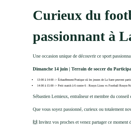
Curieux du footb
passionnant à La
Une occasion unique de découvrir ce sport passionnan
Dimanche 14 juin | Terrain de soccer du Particip
13:00 à 14:00 -> Échauffement/Pratique où les jeunes de La Sarre peuvent parti
14:00 à 15:00 -> Petit match à 6 contre 6 : Rouyn Lions vs Football Rouyn-N
Sébastien Lemieux, entraîneur et membre du conseil d
Que vous soyez passionné, curieux ou totalement novic
🙌 Invitez vos proches et venez partager ce moment