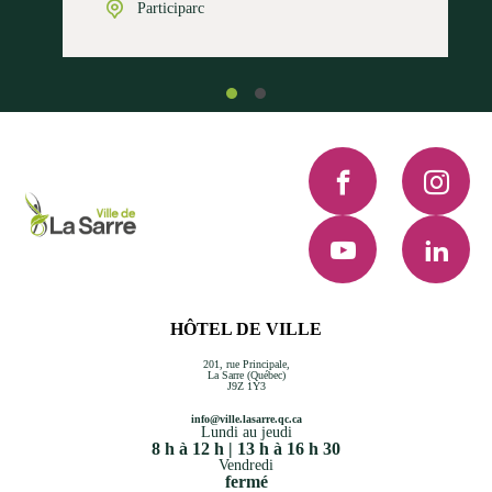
Participarc
Facebook
Instagra
YouTube
LinkedI
HÔTEL DE VILLE
201, rue Principale,
La Sarre (Québec)
J9Z 1Y3
info@ville.lasarre.qc.ca
Lundi au jeudi
8 h à 12 h | 13 h à 16 h 30
Vendredi
fermé