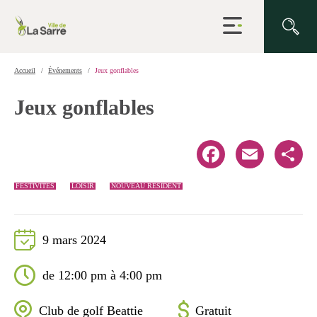
Ouvrir
la
navigation
du
site
Accueil
Événements
Jeux gonflables
Jeux gonflables
Facebook
Email
Share
FESTIVITÉS
LOISIR
NOUVEAU RÉSIDENT
9 mars 2024
de 12:00 pm à 4:00 pm
Club de golf Beattie
Gratuit