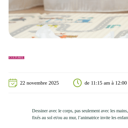
Événements
Nouveaux résidents
Accessibilité universelle
La Sarre, ville familiale
Soutien aux organismes et autorisation d’événements
Répertoire des organismes
CULTUREL
22 novembre 2025
de 11:15 am à 12:00
Dessiner avec le corps, pas seulement avec les mains,
fixés au sol et/ou au mur, l’animatrice invite les enfa