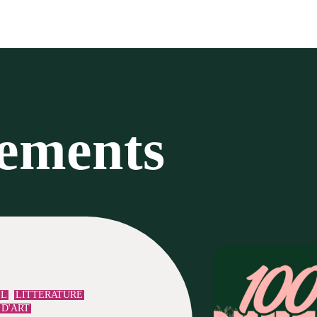
nements
EL
LITTÉRATURE
 D'ART