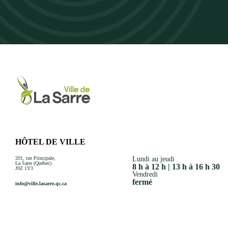
HÔTEL DE VILLE
201, rue Principale,
Lundi au jeudi
La Sarre (Québec)
8 h à 12 h | 13 h à 16 h 30
J9Z 1Y3
Vendredi
fermé
info@ville.lasarre.qc.ca