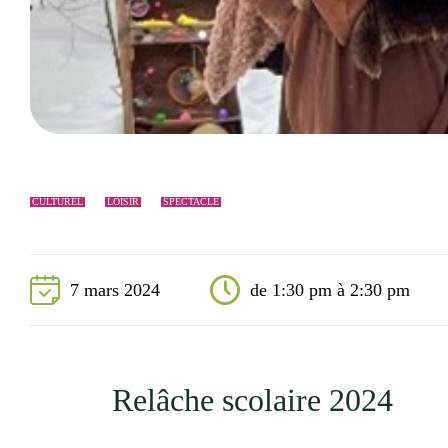
Événements
Nouveaux résidents
Accessibilité universelle
La Sarre, ville familiale
Soutien aux organismes et autorisation d’événements
Répertoire des organismes
CULTUREL
LOISIR
SPECTACLE
7 mars 2024
de 1:30 pm à 2:30 pm
Relâche scolaire 2024