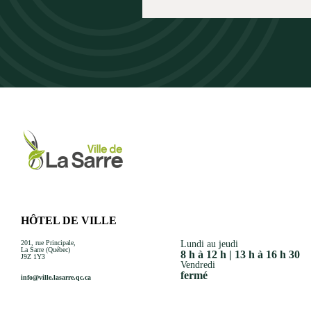
HÔTEL DE VILLE
201, rue Principale,
Lundi au jeudi
La Sarre (Québec)
8 h à 12 h | 13 h à 16 h 30
J9Z 1Y3
Vendredi
fermé
info@ville.lasarre.qc.ca