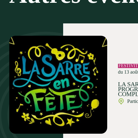
FESTIVI
du 13 aoû
LA SAR
PROG
COMPL
Parti