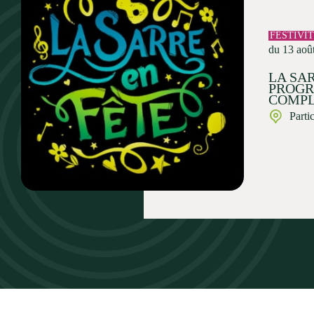
FESTIVI
du 13 aoû
LA SAR
PROG
COMPL
Parti