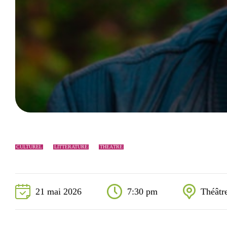
Événements
Nouveaux résidents
Accessibilité universelle
La Sarre, ville familiale
Soutien aux organismes et autorisation d’événements
Répertoire des organismes
CULTUREL
LITTÉRATURE
THÉÂTRE
21 mai 2026
7:30 pm
Théâtre