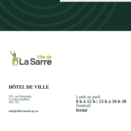
HÔTEL DE VILLE
201, rue Principale,
Lundi au jeudi
La Sarre (Québec)
8 h à 12 h | 13 h à 16 h 30
J9Z 1Y3
Vendredi
fermé
info@ville.lasarre.qc.ca