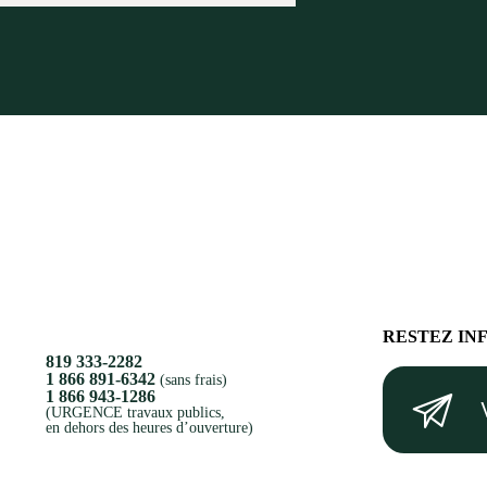
RESTEZ IN
819 333-2282
Votre
1 866 891-6342
(sans frais)
1 866 943-1286
courriel
(URGENCE travaux publics,
en dehors des heures d’ouverture)
(Nécessaire)