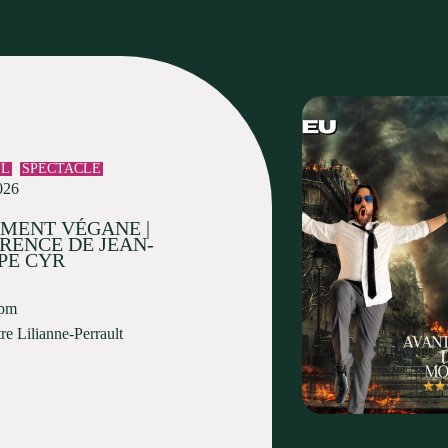
EL
SPECTACLE
026
MENT VÉGANE |
RENCE DE JEAN-
PE CYR
 pm
re Lilianne-Perrault