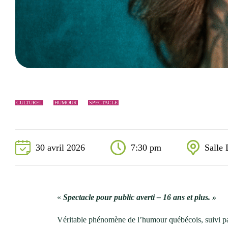
Événements
Nouveaux résidents
Accessibilité universelle
La Sarre, ville familiale
Soutien aux organismes et autorisation d’événements
Répertoire des organismes
CULTUREL
HUMOUR
SPECTACLE
30 avril 2026
7:30 pm
Salle 
«
Spectacle pour public averti – 16 ans et plus. »
Véritable phénomène de l’humour québécois, suivi pa