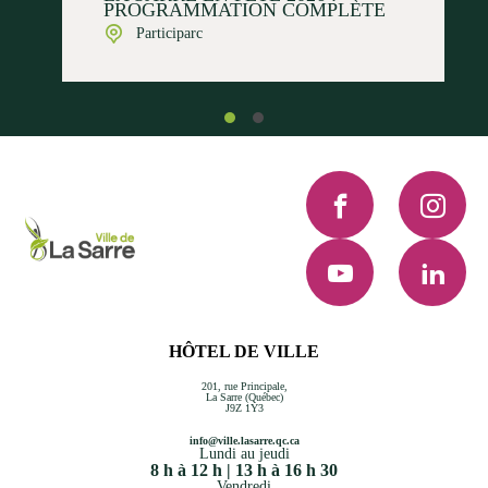
PROGRAMMATION COMPLÈTE
Participarc
Facebook
Instagra
YouTube
LinkedI
HÔTEL DE VILLE
201, rue Principale,
La Sarre (Québec)
J9Z 1Y3
info@ville.lasarre.qc.ca
Lundi au jeudi
8 h à 12 h | 13 h à 16 h 30
Vendredi