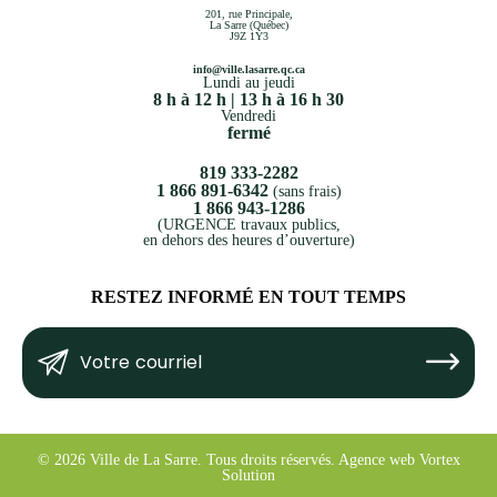
201, rue Principale,
La Sarre (Québec)
J9Z 1Y3
info@ville.lasarre.qc.ca
Lundi au jeudi
8 h à 12 h | 13 h à 16 h 30
Vendredi
fermé
819 333-2282
1 866 891-6342
(sans frais)
1 866 943-1286
(URGENCE travaux publics,
en dehors des heures d’ouverture)
RESTEZ INFORMÉ EN TOUT TEMPS
Votre
Submit
courriel
(Nécessaire)
© 2026 Ville de La Sarre.
Tous droits réservés.
Agence web
Vortex
Solution