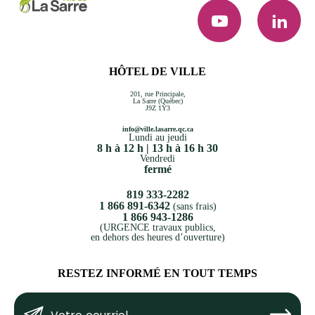
YouTube
LinkedI
HÔTEL DE VILLE
201, rue Principale,
La Sarre (Québec)
J9Z 1Y3
info@ville.lasarre.qc.ca
Lundi au jeudi
8 h à 12 h | 13 h à 16 h 30
Vendredi
fermé
819 333-2282
1 866 891-6342
(sans frais)
1 866 943-1286
(URGENCE travaux publics,
en dehors des heures d’ouverture)
RESTEZ INFORMÉ EN TOUT TEMPS
Votre
Submit