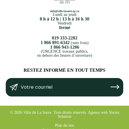
J9Z 1Y3
info@ville.lasarre.qc.ca
Lundi au jeudi
8 h à 12 h | 13 h à 16 h 30
Vendredi
fermé
819 333-2282
1 866 891-6342
(sans frais)
1 866 943-1286
(URGENCE travaux publics,
en dehors des heures d’ouverture)
RESTEZ INFORMÉ EN TOUT TEMPS
Votre
Submit
courriel
(Nécessaire)
© 2026 Ville de La Sarre.
Tous droits réservés.
Agence web
Vortex
Solution
Plan du site